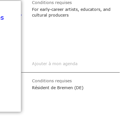
Conditions requises
For early-career artists, educators, and
'Amérique
cultural producers
es
Ajouter à mon agenda
Conditions requises
Résident de Bremen (DE)