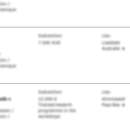
ion /
éramique
Subvention
Lieu
7.500 AUD
Liaedade
Australie
/
ion /
éramique
Subvention
Lieu
edk c
22.000 €
Atmmeasdr
Trainee/research
Pays-Bas
essin /
programme in the
ion /
workshops