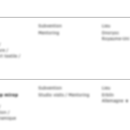
Subvention
Lieu
Mentoring
Dnoryoc
Royaume-Un
/
re /
t textile /
Subvention
Lieu
sp mirop
Studio visits / Mentoring
Erbiln
Allemagne
/
ion /
éramique