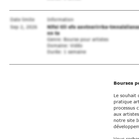
Date limite
Information
Sep 2, 2026
Nlfei tili efe aovtnerirrba-tmnalslianas
nn te
Genre: Bourse pour artistes
Domaine: Vidéo
Durée: 1 semaine
Bourses po
Le souhait 
pratique ar
processus c
aux artiste
notre site 
développeme
Vous recher