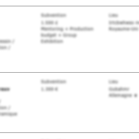
Subvention
Lieu
1.500 £
Irtcbwhwso 
Mentoring + Production
Royaume-Un
budget + Group
essin /
Exhibition
ion /
Subvention
Lieu
rauv
1.300 €
Gubahmr
Allemagne
/
ion /
éramique