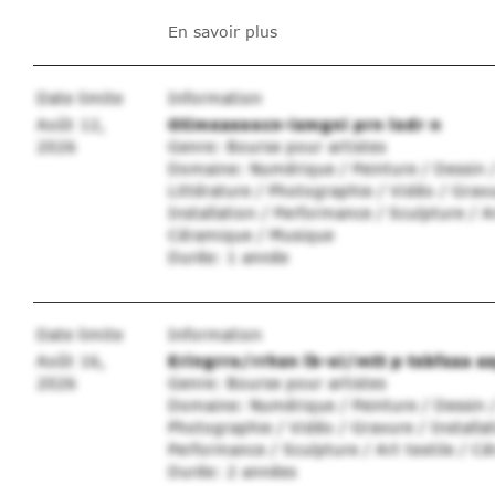
En savoir plus
Date limite
Information
Août 12,
Otimeaeoocn-ismgni prn lodr n
2026
Genre: Bourse pour artistes
Domaine: Numérique / Peinture / Dessin 
Littérature / Photographie / Vidéo / Gravu
Installation / Performance / Sculpture / Ar
Céramique / Musique
Durée: 1 année
Date limite
Information
Août 16,
Eringrro/rrhsn lb-oi/mtt p tebfsaa a
2026
Genre: Bourse pour artistes
Domaine: Numérique / Peinture / Dessin 
Photographie / Vidéo / Gravure / Installat
Performance / Sculpture / Art textile / C
Durée: 2 années