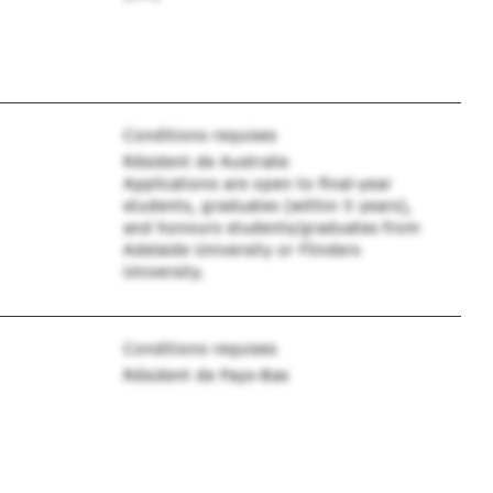
Conditions requises
Résident de Australie
Applications are open to final-year
students, graduates (within 5 years),
and honours students/graduates from
Adelaide University or Flinders
University.
Conditions requises
Résident de Pays-Bas