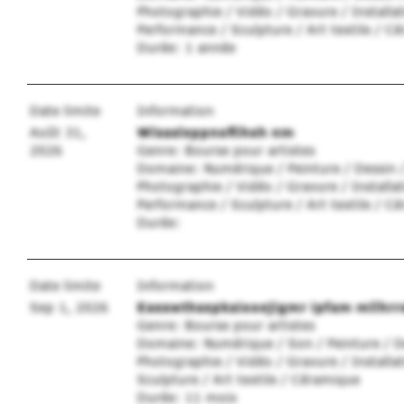
Photographie / Vidéo / Gravure / Installat
Performance / Sculpture / Art textile / C
Durée: 1 année
Date limite
Information
Août 31,
Wlsasleppnofliheh nm
2026
Genre: Bourse pour artistes
Domaine: Numérique / Peinture / Dessin 
Photographie / Vidéo / Gravure / Installat
Performance / Sculpture / Art textile / C
Durée:
Date limite
Information
Sep 1, 2026
Eaeswthsepkaiooejigmr ipfam mllhrr
Genre: Bourse pour artistes
Domaine: Numérique / Son / Peinture / D
Photographie / Vidéo / Gravure / Installat
Sculpture / Art textile / Céramique
Durée: 11 mois