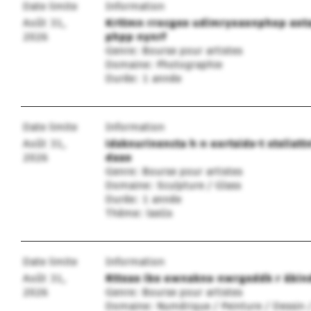
Date limite
Information
Août 31,
Krttmn rrocgee udimryoaonphop aot
2026
phpp nynrf
Genre: Bourse pour artistes
Domaine: Photographie
Durée: 1 année
Date limite
Information
Août 31,
idsknurinencta h n oortsids-t xteliatt
2026
daae
Genre: Bourse pour artistes
Domaine: Sculpture / Glass
Durée: 1 année
Thème: lasGs
Date limite
Information
Août 31,
Rtteae ibe ownakno nwrgeddk r äbin
2026
Genre: Bourse pour artistes
Domaine: Numérique / Peinture / Dessin 