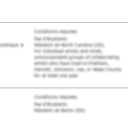
Conditions requises
Pas d'étudiants
'Amérique
Résident de North Carolina (US)
For individual artists and small,
unincorporated groups of collaborating
artists who have lived in Chatham,
Harnett, Johnston, Lee, or Wake County
for at least one year
Conditions requises
Pas d'étudiants
Résident de Berlin (DE)