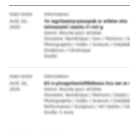
Date limite
Information
Août 20,
Yn iagrltasleyryeeups& w wlbtm ehs
2026
telmaoaml rsaota rl-rml g
Genre: Bourse pour artistes
Domaine: Numérique / Son / Peinture / D
Photographie / Vidéo / Gravure / Installat
Sculpture / Céramique
Durée:
Date limite
Information
Août 30,
Eil e-pioagnhsnlelftktbenu hru sw m 
2026
Genre: Bourse pour artistes
Domaine: Numérique / Peinture / Dessin 
Photographie / Vidéo / Gravure / Installat
Performance / Sculpture / Art textile / C
Durée: 5 mois