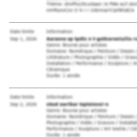
Thème: diniPtio/bLodaacr /e PWe ec/l slor
omMyooCoc t/ k r r i/sbnna/rCiplWtaE/a
Date limite
Information
Sep 1, 2026
Aaraons sp tpdtc n t-gettcorsniuiilu r
Genre: Bourse pour artistes
Domaine: Numérique / Peinture / Dessin 
Littérature / Photographie / Vidéo / Gravu
Installation / Performance / Sculpture / Ar
Céramique
Durée: 1 année
Date limite
Information
Sep 2, 2026
nked swrlbar tspteienoi-n
Genre: Bourse pour artistes
Domaine: Numérique / Peinture / Dessin 
Photographie / Vidéo / Gravure / Installat
Performance / Sculpture / Art textile / C
Durée: 1 année