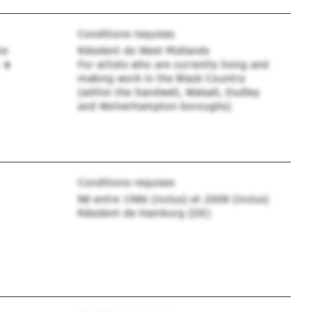
Conditions requises
me
Résident de West Midlands
i
For artists who are currently living and
making work in the Black Country
(within the Sandwell, Walsall, Dudley
and Wolverhampton boroughs)
Conditions requises
Né entre 1986 (inclus) et 2008 (inclus)
Résident de Hamburg (DE)