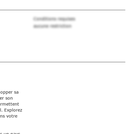
Conditions requises
aucune restriction
lopper sa
ver son
permettent
l. Explorez
ans votre
ns un pays