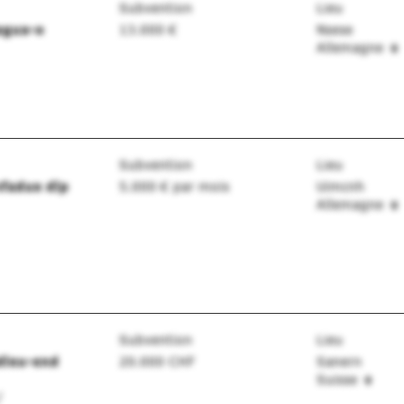
Subvention
Lieu
agua-o
13.000 €
Nsese
Allemagne
Subvention
Lieu
nfadue dlp
5.000 €
par mois
Uimcnh
Allemagne
Subvention
Lieu
dleu-end
20.000 CHF
Sanern
Suisse
/