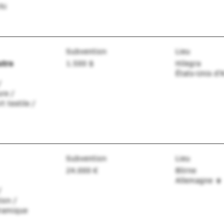
hi
Subvention
Lieu
utrs
1.500 $
Hilegra
États-Unis d
/
re /
t textile /
Subvention
Lieu
24.000 €
Blirne
Allemagne
/
ion /
éramique