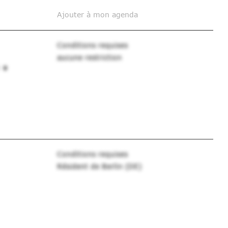
Ajouter à mon agenda
Conditions requises
aucune restriction
i
Conditions requises
Résident de Berlin (DE)