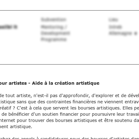
Subvention
Lieu
eilbl lt
Mentoring /
Inlreb
Development
Allemagne
Programme
ur artistes - Aide à la création artistique
de tout artiste, n'est-il pas d'approfondir, d'explorer et de déve
tistique sans que des contraintes financières ne viennent entra
réatif ? C'est à cela que servent les bourses artistiques. Elles 
s de bénéficier d'un soutien financier pour poursuivre leur travai
Internet pour trouver des bourses artistiques et être soutenu d
nt artistique.
chez des appels à candidatures pour des bourses d'artistes da