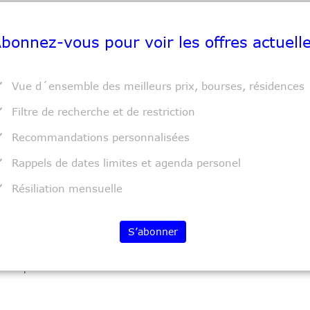
Subvention
Lieu
gies
3.000 $
New York
Mentorship
États-Unis d
bonnez-vous pour voir les offres actuell
/
ion /
Vue d´ensemble des meilleurs prix, bourses, résidences
éramique /
Filtre de recherche et de restriction
Recommandations personnalisées
Rappels de dates limites et agenda personel
Résiliation mensuelle
Subvention
Lieu
 Curators
Visiting Curators
Bremen
Allemagne
S’abonner
/
ion /
éramique