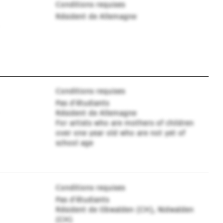
Conditions requises
Résident de Allemagne
Conditions requises
Pas d'étudiants
Résident de Allemagne
For artists who are mothers of children
over one year old who are not yet of
school age
Conditions requises
Pas d'étudiants
Résident de Obwalden (CH), Nidwalden
(CH)