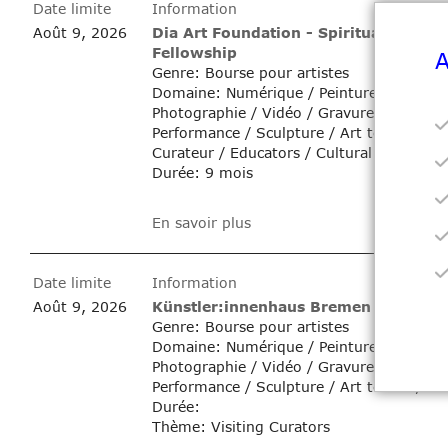
Date limite
Information
Août 9, 2026
Dia Art Foundation - Spiritual Pedago
Fellowship
A
Genre: Bourse pour artistes
Domaine: Numérique / Peinture / Dessin 
Photographie / Vidéo / Gravure / Installat
Performance / Sculpture / Art textile / C
Curateur / Educators / Cultural producers
Durée: 9 mois
En savoir plus
Date limite
Information
Août 9, 2026
Künstler:innenhaus Bremen - Visiting
Genre: Bourse pour artistes
Domaine: Numérique / Peinture / Dessin 
Photographie / Vidéo / Gravure / Installat
Performance / Sculpture / Art textile / C
Durée:
Thème: Visiting Curators