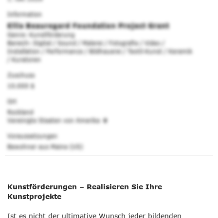
Information
Ellis Beauregard Foundation Project Grant
Genre: Kunstförderung
Bereich: Digital / Sound / Malerei / Fotografie / Video /
Installation / Performance / Bildhauerei / Textil-Kunst / Keramik
/ Kuratoren
Zuschuss
10.000 $
Ort
Rockland
Vereinigte Staaten von Amerika
Voraussetzungen
Bewohner aus Maine (US)
Kunstförderungen – Realisieren Sie Ihre
Kunstprojekte
Ist es nicht der ultimative Wunsch jeder bildenden