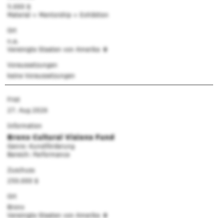
5.000 $
Material + Mentorship + Exhibition
Ort
n.a.
Vereinigte Staaten von Amerika
Voraussetzungen
keine Voraussetzungen
Frist
27. Aug 2026
Information
Bronx Cultural Visions Fund
Genre: Kunstförderung
Bereich: Performance
Zuschuss
250.000 $
Ort
Bronx
Vereinigte Staaten von Amerika