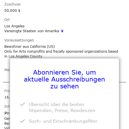
Zuschuss
50.000 $
Ort
Los Angeles
Vereinigte Staaten von Amerika
Voraussetzungen
Bewohner aus California (US)
Only for Arts nonprofits and fiscally sponsored organizations based
in Los Angeles County
Mehr anzeigen
Zu meiner Agenda
Abonnieren Sie, um
hinzufügen
aktuelle Ausschreibungen
zu sehen
Frist
16. Aug 2026
Übersicht über die besten
Information
Stipendien, Preise, Residenzen
Prospect Art - New Work: We Come in Pieces
Genre: Kunstförderung
Such- und Einschränkungsfilter
Bereich: Digital / Sound / Malerei / Zeichnung / Fotografie /
Video / Druckgrafik / Installation / Performance / Bildhauerei /