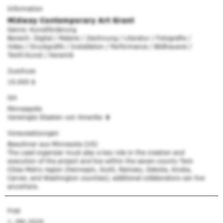
Information
Midway Contemporary Art Grant
Genre: Kunstförderung
Bereich: Digital / Malerei / Zeichnung / Literatur / Fotografie /
Video / Druckgrafik / Installation / Performance / Bildhauerei /
Textil-Kunst / Keramik
Zuschuss
10.000 $
Ort
Minneapolis
Vereinigte Staaten von Amerika
Voraussetzungen
Bewohner aus Minnesota (US)
The Lead organizer must play a key role in the creation and
execution of the project and live within the seven-county Twin
Cities Metro region (Hennepin, Scott, Ramsey, Dakota, Anoka,
Carver, and Washington counties); additional collaborators can live
anywhere.
Frist
1. Okt 2026