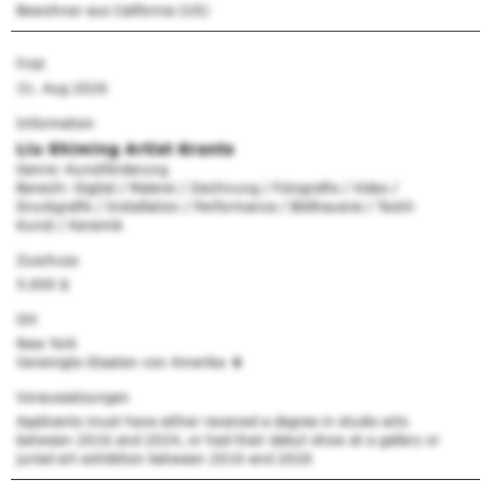
Bewohner aus California (US)
Frist
31. Aug 2026
Information
Liu Shiming Artist Grants
Genre: Kunstförderung
Bereich: Digital / Malerei / Zeichnung / Fotografie / Video /
Druckgrafik / Installation / Performance / Bildhauerei / Textil-
Kunst / Keramik
Zuschuss
5.000 $
Ort
New York
Vereinigte Staaten von Amerika
Voraussetzungen
Applicants must have either received a degree in studio arts
between 2016 and 2024, or had their debut show at a gallery or
juried art exhibition between 2016 and 2026