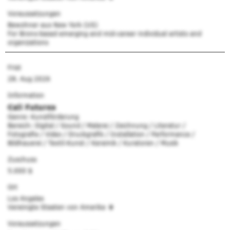
Voraussetzungen
Bewohner aus New York (US)
For Bronx-based emerging and mid-career individual artists and
organizations
Frist
28. Aug 2026
Information
Cali Futures
Genre: Kunstförderung
Bereich: Digital / Sound / Malerei / Zeichnung / Literatur /
Fotografie / Video / Druckgrafik / Installation / Performance /
Bildhauerei / Textil-Kunst / Keramik / Kuratoren / Musik
Zuschuss
5.000 $
Ort
Los Angeles
Vereinigte Staaten von Amerika
Voraussetzungen