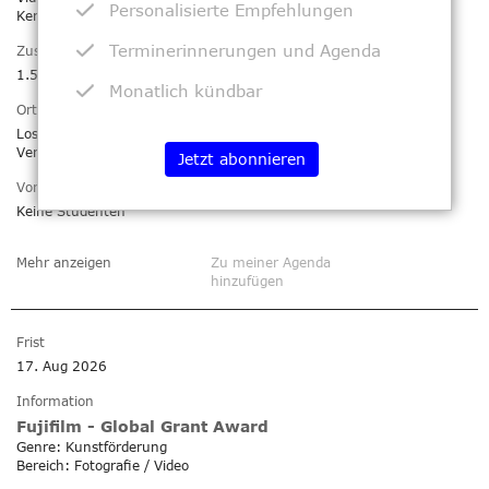
Personalisierte Empfehlungen
Keramik
Terminerinnerungen und Agenda
Zuschuss
1.500 $
Monatlich kündbar
Ort
Los Angeles
Vereinigte Staaten von Amerika
Jetzt abonnieren
Voraussetzungen
Keine Studenten
Mehr anzeigen
Zu meiner Agenda
hinzufügen
Frist
17. Aug 2026
Information
Fujifilm - Global Grant Award
Genre: Kunstförderung
Bereich: Fotografie / Video