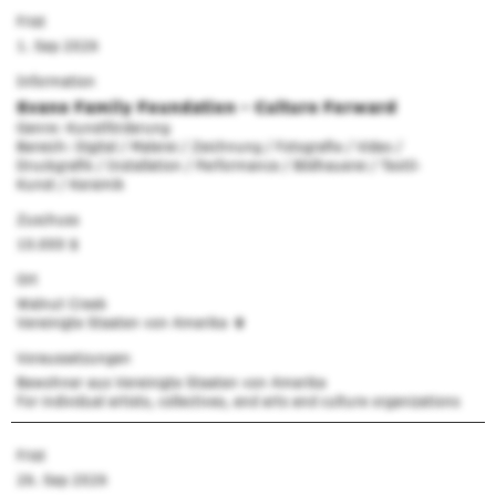
Frist
1. Sep 2026
Information
Svane Family Foundation - Culture Forward
Genre: Kunstförderung
Bereich: Digital / Malerei / Zeichnung / Fotografie / Video /
Druckgrafik / Installation / Performance / Bildhauerei / Textil-
Kunst / Keramik
Zuschuss
10.000 $
Ort
Walnut Creek
Vereinigte Staaten von Amerika
Voraussetzungen
Bewohner aus Vereinigte Staaten von Amerika
For individual artists, collectives, and arts and culture organizations
Frist
26. Sep 2026