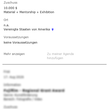
Zuschuss
10.000 $
Material + Mentorship + Exhibition
Ort
n.a.
Vereinigte Staaten von Amerika
Voraussetzungen
keine Voraussetzungen
Mehr anzeigen
Zu meiner Agenda
hinzufügen
Frist
17. Aug 2026
Information
Fujifilm - Regional Grant Award
Genre: Kunstförderung
Bereich: Fotografie / Video
Zuschuss